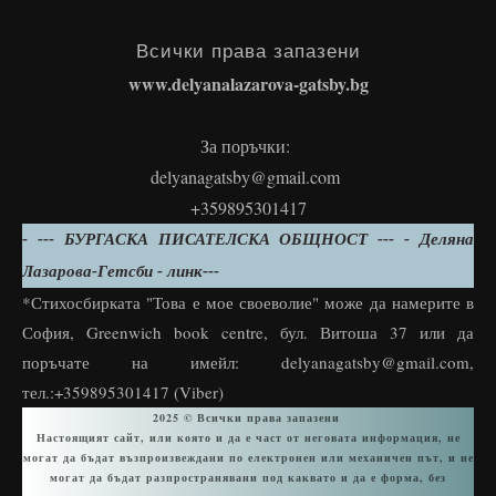
Всички права запазени
www.delyanalazarova-gatsby.bg
За поръчки:
delyanagatsby@gmail.com
+359895301417
- --- БУРГАСКА ПИСАТЕЛСКА ОБЩНОСТ --- - Деляна
Лазарова-Гетсби - линк---
*Стихосбирката "Това е мое своеволие" може да намерите в
София, Greenwich book centre, бул. Витоша 37 или да
поръчате на имейл: delyanagatsby@gmail.com,
тел.:+359895301417 (Viber)
2025
©
Всички права запазени
Настоящият сайт, или която и да е част от неговата информация, не
могат да бъдат възпроизвеждани по електронен или механичен път, и не
могат да бъдат разпространявани под каквато и да е форма, без